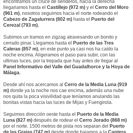
encontramos un cruce de senderos, hacia la derecha
llegariamos hasta el
Castillejo (972 m)
y el
Cerro del Moro
(961 m)
, nosotros seguimos hacia el norte rodeando el
Cabezo de Zagalurrera (802 m)
hasta el
Puerto del
Cerezal (793 m).
Subimos un tramos en zigzag atravesando un bonito y
cerrado pinar. Llegamos hasta el
Puerto de las Tres
Caleras (857 m)
, en este punto ya casi nos ha caído la
noche encima. Aligeramos el paso para subir, con las
ultimas luces, por la trepada que hay antes de llegar al
Panel Informativo del Valle del Guadalhorce y la Hoya de
Málaga.
Desde ahí nos acercamos al
Cerro de la Media Luna (919
m)
donde ya la noche nos cae encima, además una nube
nos quita la poca visivilidad que teníamos anulando las
bonitas vistas hacia las luces de Mijas y Fuengirola.
Seguimos dirección oeste hasta el
Puerto de la Media
Luna (827 m)
después de rodear el
Cerro Jorado (868 m)
por el norte. 1500 metros de pista nos separan del
Puerto
de las Grajas (747 m)
desde donde bajamos a la
Cantera