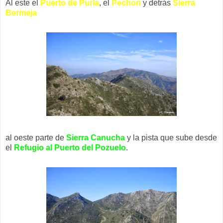
Al este el
Puerto de Purla
, el
Pechon
y detrás
Sierra
Bermeja
al oeste parte de
Sierra Canucha
y la pista que sube desde
el
Refugio al Puerto del Pozuelo
.