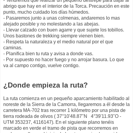
- Tendremos que realizar un pequeño destrepe para bajar al
abrigo que hay en el interior de la Torca. Precaución en este
punto, mucho cuidado los días húmedos.
- Pasaremos junto a unas colmenas, andaremos lo mas
alejado posible y no molestando a las abejas.
- Llevar calzado con buen agarre y que sujete los tobillos.
Unos bastones de trekking siempre vienen bien.
- Respeta la naturaleza y el medio natural por el que
caminas.
- Planifica bien tu ruta y avisa a donde vas.
- Por supuesto no hacer fuego y no arrojar basura. Lo que
va al campo contigo, vuelve contigo.
¿Donde empieza la ruta?
La ruta comienza en un pequeño aparcamiento habilitado al
noreste de la Sierra de la Camorra, llegaremos a él desde la
carretera MA-702 tras recorrer 1 kilómetro por una pista de
tierra rodeada de olivos (
37°10'48.87"N 4°39'11.93"O -
UTM
353237, 4116147). En el siguiente plano tenéis
marcado en verde el tramo de pista que recorremos en