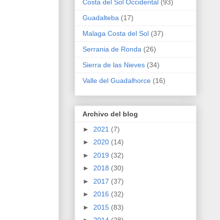
Costa del Sol Occidental
(93)
Guadalteba
(17)
Malaga Costa del Sol
(37)
Serrania de Ronda
(26)
Sierra de las Nieves
(34)
Valle del Guadalhorce
(16)
Archivo del blog
►
2021
(7)
►
2020
(14)
►
2019
(32)
►
2018
(30)
►
2017
(37)
►
2016
(32)
►
2015
(83)