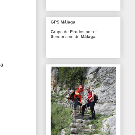
GPS Málaga
G
rupo de
P
irados por el
S
enderismo de
M
álaga
ga